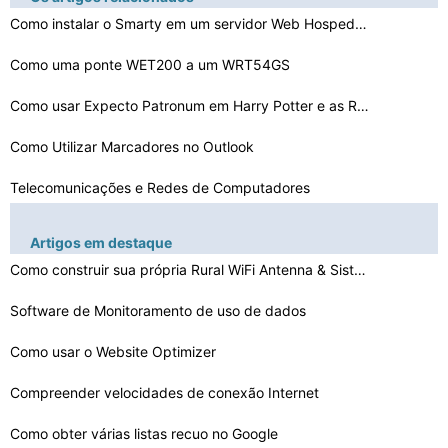
Como instalar o Smarty em um servidor Web Hospedado
Como uma ponte WET200 a um WRT54GS
Como usar Expecto Patronum em Harry Potter e as Relíqu…
Como Utilizar Marcadores no Outlook
Telecomunicações e Redes de Computadores
Velocidades de Internet: Downstream Vs . Upstream
Artigos em destaque
Como Verificar Hosts mail rejeitou
Como construir sua própria Rural WiFi Antenna & Sistem…
Como instalar um certificado SSL
Software de Monitoramento de uso de dados
Como bloquear IMVU
Como usar o Website Optimizer
Compreender velocidades de conexão Internet
Como encontrar nomes de domínio expirado com Page Rank…
Como obter várias listas recuo no Google