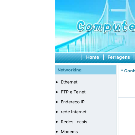
|
Home
|
Ferragens
Networking
*
Conh
Ethernet
FTP e Telnet
Endereço IP
rede Internet
Redes Locais
Modems