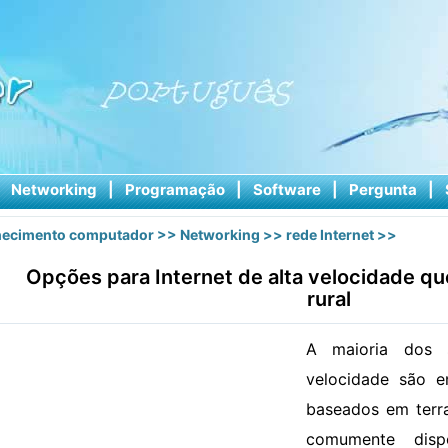
|
Networking
|
Programação
|
Software
|
Pergunta
|
ecimento computador
>>
Networking
>>
rede Internet
>>
Opções para Internet de alta velocidade q
rural
A maioria dos s
velocidade são e
baseados em terra
comumente disp