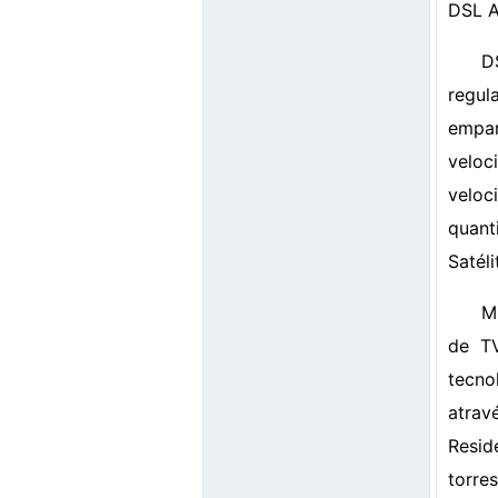
DSL 
D
regul
empa
veloc
velo
quant
Satéli
M
de TV
tecno
atrav
Resid
torres