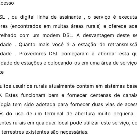
Acesso
SL , ou digital linha de assinante , o serviço é execut
ares (encontrados em muitas áreas rurais) e oferece ac
relhado com um modem DSL. A desvantagem deste ser
idade . Quanto mais você é a estação de retransmissã
cidade . Provedores DSL começaram a abordar esta q
idade de estações e colocando-os em uma área de serviço
te
uitos usuários rurais atualmente contam em sistemas base
. Estes funcionam bem e fornecer centenas de canais
logia tem sido adotada para fornecer duas vias de acess
és do uso de um terminal de abertura muito pequena ,
entes rurais em qualquer local pode utilizar este serviço,
 terrestres existentes são necessárias.