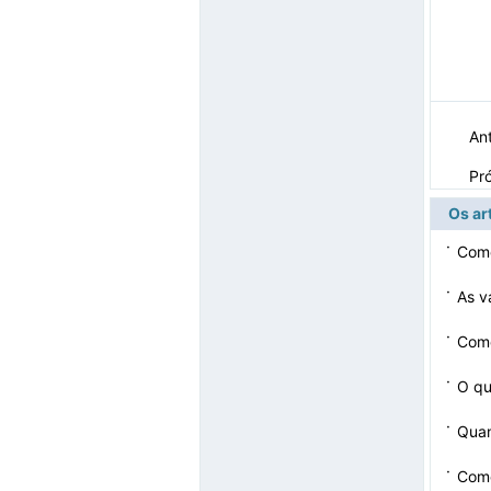
Ant
Pr
Os ar
·
Como
·
As v
·
Como
·
O qu
·
Quan
·
Como