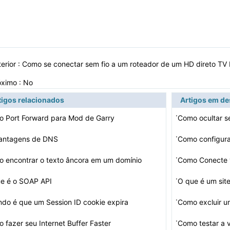
erior :
Como se conectar sem fio a um roteador de um HD direto T
óximo : No
tigos relacionados
Artigos em d
·
 Port Forward para Mod de Garry
Como ocultar s
·
antagens de DNS
Como configur
·
 encontrar o texto âncora em um domínio
·
e é o SOAP API
O que é um sit
·
do é que um Session ID cookie expira
Como excluir u
·
 fazer seu Internet Buffer Faster
Como testar a 